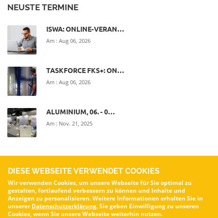
NEUSTE TERMINE
ISWA: ONLINE-VERAN…
Am :
Aug 06, 2026
TASKFORCE FKS+: ON…
Am :
Aug 06, 2026
ALUMINIUM, 06. - 0…
Am :
Nov. 21, 2025
DIESE WEBSEITE VERWENDET COOKIES
Wir verwenden Cookies, um unsere Webseite für Sie optimal zu
gestalten, fortlaufend verbessern zu können und Inhalte und
VOA – Verband für die Oberflächenveredelung von Aluminium e.V.
Anzeigen zu personalisieren. Weitere Informationen erhalten Sie in
unserer
Datenschutzerklärung.
Sie geben Einwilligung zu unseren
© Alle Rechte vorbehalten.
voa.de
Cookies, wenn Sie unsere Webseite weiterhin nutzen.