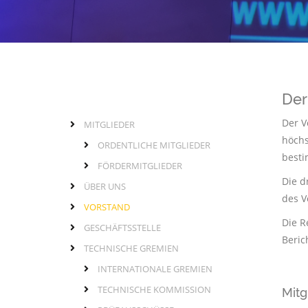
Der
Der V
MITGLIEDER
Seitenleiste
normale
höchs
ORDENTLICHE MITGLIEDER
Seite
besti
FÖRDERMITGLIEDER
Die d
ÜBER UNS
des V
VORSTAND
Die R
GESCHÄFTSSTELLE
Beric
TECHNISCHE GREMIEN
INTERNATIONALE GREMIEN
TECHNISCHE KOMMISSION
Mitg