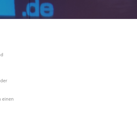
nd
eder
h einen