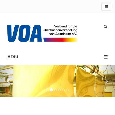
Direkt
zum
Inhalt
Previous
Nex
Main
navigation