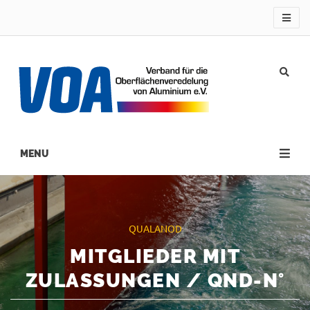
Direkt
zum
Inhalt
Main
navigation
QUALANOD
MITGLIEDER MIT
ZULASSUNGEN / QND-N°