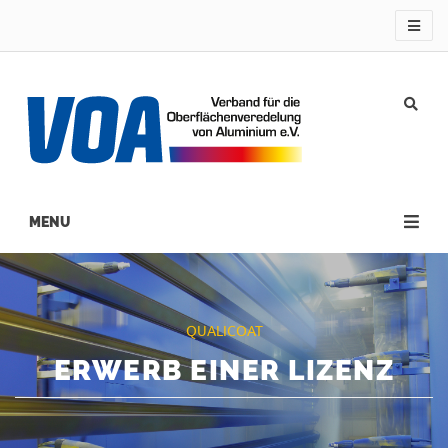
Direkt
zum
Inhalt
Main
navigation
QUALICOAT
ERWERB EINER LIZENZ