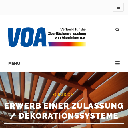
Direkt
zum
Inhalt
Main
navigation
QUALICOAT
ERWERB EINER ZULASSUNG
/ DEKORATIONSSYSTEME