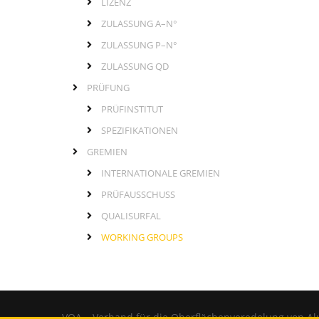
LIZENZ
ZULASSUNG A–N°
ZULASSUNG P–N°
ZULASSUNG QD
PRÜFUNG
PRÜFINSTITUT
SPEZIFIKATIONEN
GREMIEN
INTERNATIONALE GREMIEN
PRÜFAUSSCHUSS
QUALISURFAL
WORKING GROUPS
VOA – Verband für die Oberflächenveredelung von Al