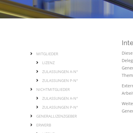
Int
Diese
MITGLIEDER
Links
Hauptmenü
Deleg
LIZENZ
Gener
ZULASSUNGEN A-N°
Theme
ZULASSUNGEN P-N°
Exter
NICHTMITGLIEDER
Arbei
ZULASSUNGEN A-N°
Weite
ZULASSUNGEN P-N°
Gener
GENERALLIZENZGEBER
ERWERB