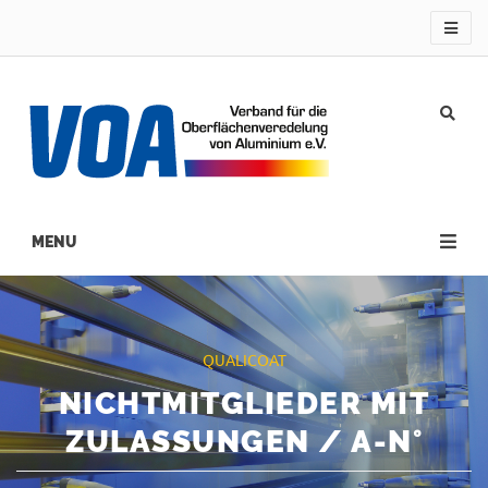
Direkt
zum
Inhalt
Main
navigation
QUALICOAT
NICHTMITGLIEDER MIT
ZULASSUNGEN / A-N°