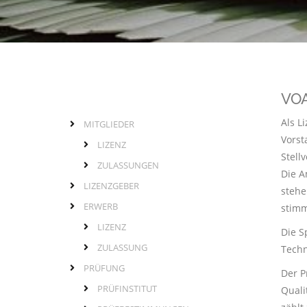
VOA
Als L
MITGLIEDER
Links
Hauptmenü
Vorst
LIZENZ
Stell
ZULASSUNGEN
Die A
LIZENZGEBER
stehe
ERWERB
stimm
LIZENZ
Die S
ZULASSUNG
Techn
PRÜFUNG
Der P
PRÜFINSTITUT
Quali