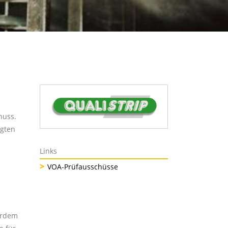
huss.
agten
Links
VOA-Prüfausschüsse
erdem