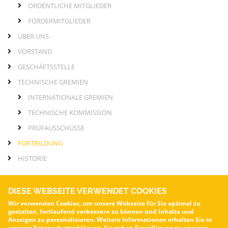
ORDENTLICHE MITGLIEDER
Seite
FÖRDERMITGLIEDER
ÜBER UNS
VORSTAND
GESCHÄFTSSTELLE
TECHNISCHE GREMIEN
INTERNATIONALE GREMIEN
TECHNISCHE KOMMISSION
PRÜFAUSSCHÜSSE
FORTBILDUNG
HISTORIE
DIESE WEBSEITE VERWENDET COOKIES
Wir verwenden Cookies, um unsere Webseite für Sie optimal zu
gestalten, fortlaufend verbessern zu können und Inhalte und
VOA – Verband für die Oberflächenveredelung von Aluminium e.V.
Anzeigen zu personalisieren. Weitere Informationen erhalten Sie in
unserer
Datenschutzerklärung.
Sie geben Einwilligung zu unseren