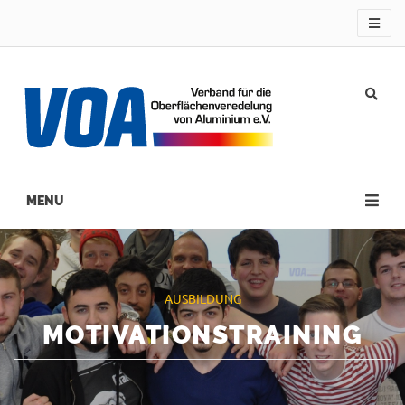
Direkt
zum
Inhalt
Main
navigation
AUSBILDUNG
MOTIVATIONSTRAINING